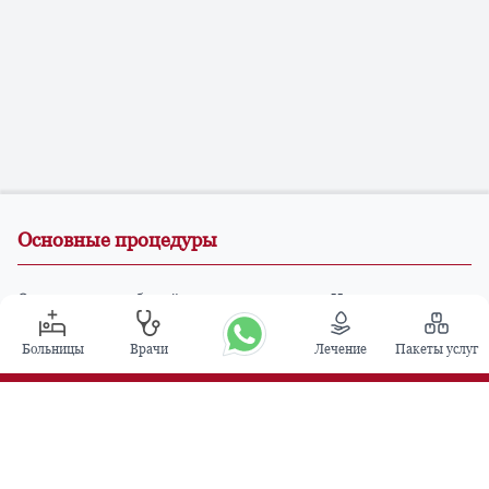
Основные процедуры
Операция по глубокой стимуляции мозга в Индии
Трансплантация почки
Больницы
Врачи
Лечение
Пакеты услуг
Автологичные пересадки костного мозга
Замена тазобедренного сустава
Замена колена
Хирургия позвоночника
Пересадка костного мозга