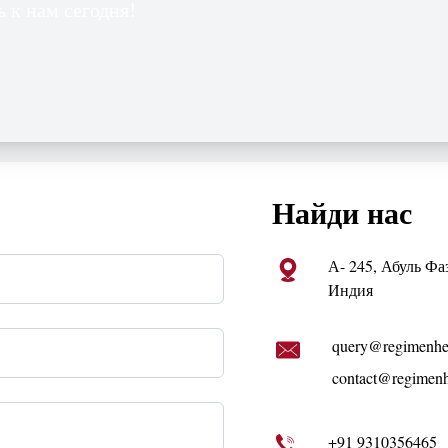
 к нам сегодня!
Найди нас
А- 245, Абуль Фа
Индия
query@regimenhe
contact@regimenh
+91 9310356465