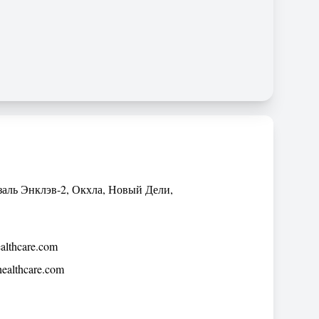
заль Энклэв-2, Окхла, Новый Дели,
althcare.com
ealthcare.com