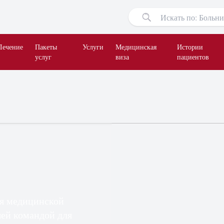
Лечение
Пакеты
Услуги
Медицинская
Истории
услуг
виза
пациентов
ля медицинской
шей командой для