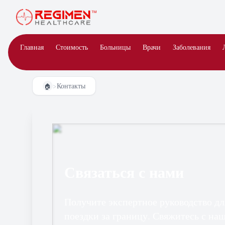
Главная
Стоимость
Больницы
Врачи
Заболевания
>
Контакты
🏠
Связаться с нами
Получите экспертное руководство д
поездки за границу. Свяжитесь с на