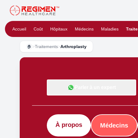
Accueil
Coût
Hôpitaux
Médecins
Maladies
Trait
>
Traitements
>
Arthroplasty
🏠
Parler à un expert
À propos
Médecins