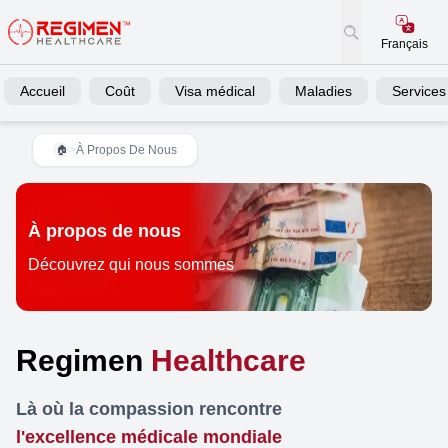
Français
Accueil
Coût
Visa médical
Maladies
Services
>
À Propos De Nous
🏠
À propos de nous
Découvrez qui nous sommes
Regimen
Healthcare
Là où la compassion rencontre
l'excellence médicale mondiale