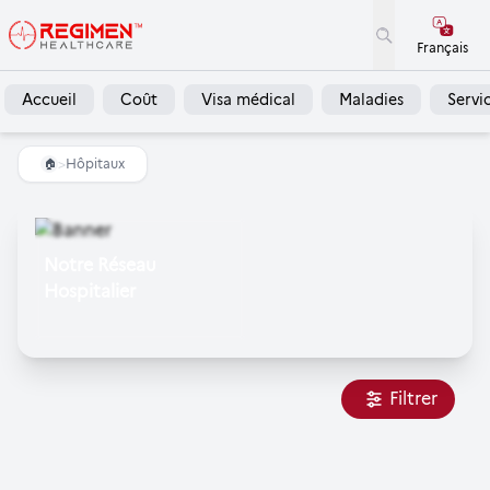
Français
Accueil
Coût
Visa médical
Maladies
Servi
>
Hôpitaux
🏠
Notre Réseau
Hospitalier
Filtrer