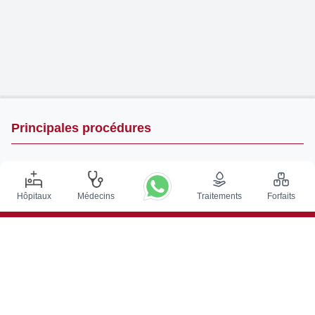
Principales procédures
Chirurgie de Stimulation Cérébrale Profonde en Inde
Greffe de rein en Inde
Hôpitaux
Médecins
Traitements
Forfaits
Greffes de moelle osseuse autologues
Remplacement de la hanche
Remplacement du genou
Chirurgie de la colonne vertébrale
Greffe de moelle osseuse
Traitement du cancer de la prostate