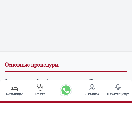
Основные процедуры
Операция по глубокой стимуляции мозга в Индии
Трансплантация почки
Больницы
Врачи
Лечение
Пакеты услуг
Автологичные пересадки костного мозга
Замена тазобедренного сустава
Замена колена
Хирургия позвоночника
Пересадка костного мозга