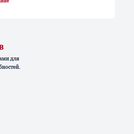
ание
в
ами для
бностей.