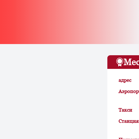
Мес
адрес
Аэропор
Такси
Станция