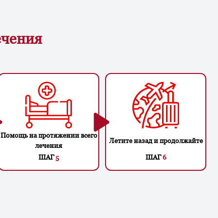
ечения
Помощь на протяжении всего
Летите назад и продолжайте
лечения
ШАГ
5
ШАГ
6