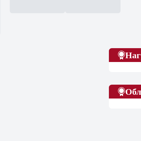
Наг
Обл