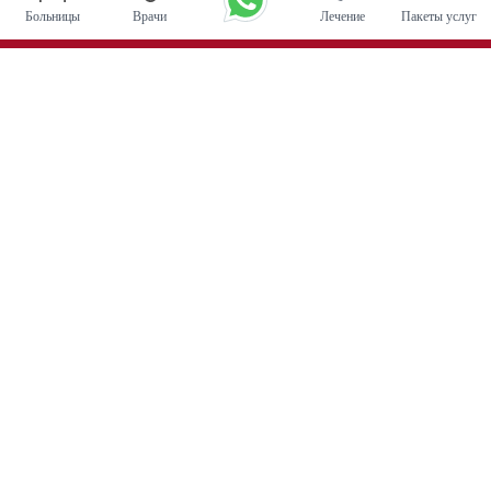
Больницы
Врачи
Лечение
Пакеты услуг
Основные процедуры
Операция по глубокой стимуляции мозга в Индии
Трансплантация почки
Автологичные пересадки костного мозга
Замена тазобедренного сустава
Замена колена
Хирургия позвоночника
Пересадка костного мозга