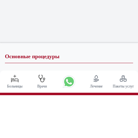
Основные процедуры
Операция по глубокой стимуляции мозга в Индии
Трансплантация почки
Больницы
Врачи
Лечение
Пакеты услуг
Автологичные пересадки костного мозга
Замена тазобедренного сустава
Замена колена
Хирургия позвоночника
Пересадка костного мозга
Лечение рака простаты