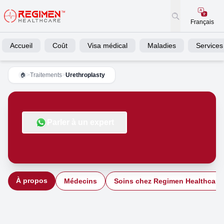
Français
Accueil
Coût
Visa médical
Maladies
Services
>
Traitements
>
Urethroplasty
🏠
Parler à un expert
À propos
Médecins
Soins chez Regimen Healthcare