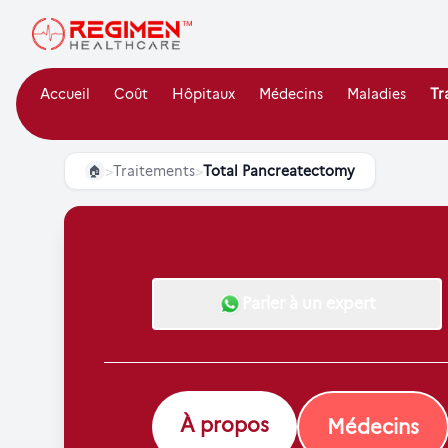
Accueil
Coût
Hôpitaux
Médecins
Maladies
Tr
>
Traitements
>
Total Pancreatectomy
🏠
Parler à un expert
À propos
Médecins