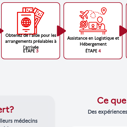
Obtenez de l'aide pour les
Assistance en Logistique et
arrangements préalables à
Hébergement
l'arrivée
ÉTAPE
3
ÉTAPE
4
Ce que 
ert?
Des expériences
lleurs médecins