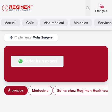
Français
Accueil
Coût
Visa médical
Maladies
Services
>
Traitements
>
Mohs Surgery
🏠
Parler à un expert
À propos
Médecins
Soins chez Regimen Healthcare