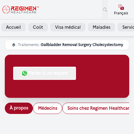
Français
Accueil
Coût
Visa médical
Maladies
Servi
>
Traitements
>
Gallbladder Removal Surgery Cholecystectomy
🏠
Parler à un expert
À propos
Médecins
Soins chez Regimen Healthcare