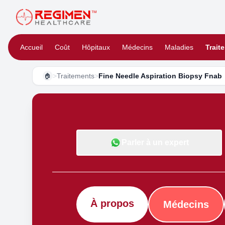
Accueil
Coût
Hôpitaux
Médecins
Maladies
Trait
>
Traitements
>
Fine Needle Aspiration Biopsy Fnab
🏠
Parler à un expert
À propos
Médecins