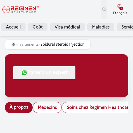
Français
Accueil
Coût
Visa médical
Maladies
Servi
>
Traitements
>
Epidural Steroid Injection
🏠
Parler à un expert
À propos
Médecins
Soins chez Regimen Healthcare