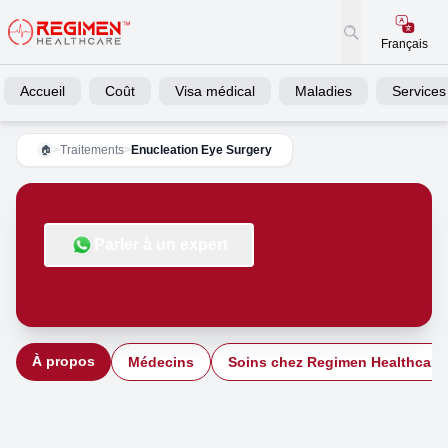
Français
Accueil
Coût
Visa médical
Maladies
Services
>
Traitements
>
Enucleation Eye Surgery
🏠
Parler à un expert
À propos
Médecins
Soins chez Regimen Healthcare