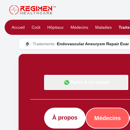
Accueil
Coût
Hôpitaux
Médecins
Maladies
Trait
>
Traitements
>
Endovascular Aneurysm Repair Evar
🏠
Parler à un expert
À propos
Médecins