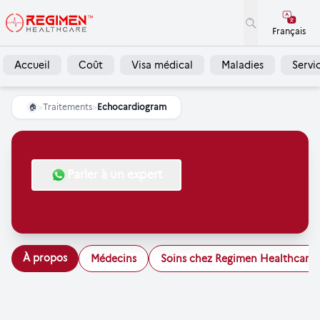
Français
Accueil
Coût
Visa médical
Maladies
Servi
>
Traitements
>
Echocardiogram
🏠
Parler à un expert
À propos
Médecins
Soins chez Regimen Healthcare