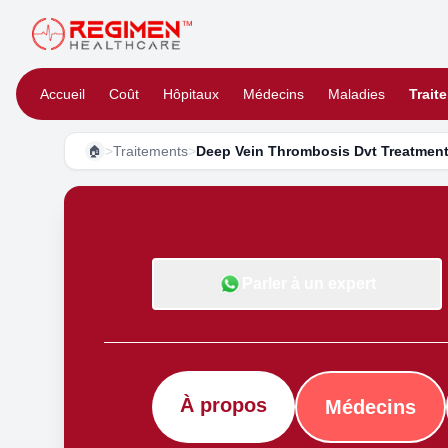
Accueil
Coût
Hôpitaux
Médecins
Maladies
Trait
>
Traitements
>
Deep Vein Thrombosis Dvt Treatmen
🏠
Parler à un expert
À propos
Médecins