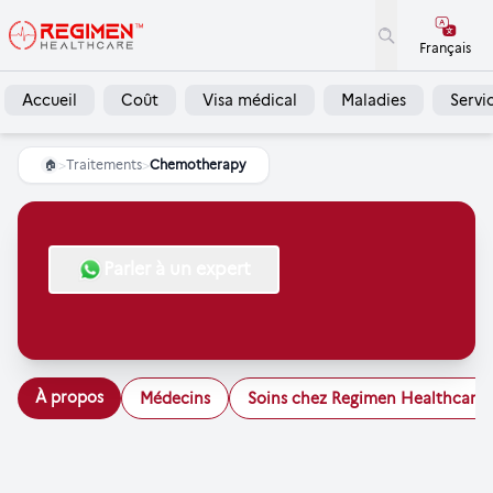
Français
Accueil
Coût
Visa médical
Maladies
Servi
>
Traitements
>
Chemotherapy
🏠
Parler à un expert
À propos
Médecins
Soins chez Regimen Healthcare