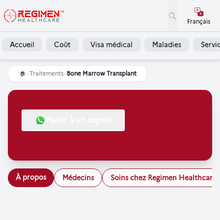
Français
Accueil
Coût
Visa médical
Maladies
Servi
>
Traitements
>
Bone Marrow Transplant
🏠
Parler à un expert
À propos
Médecins
Soins chez Regimen Healthcare