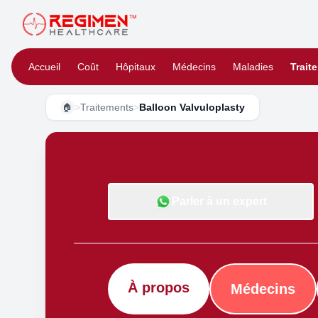
Accueil
Coût
Hôpitaux
Médecins
Maladies
Trait
>
Traitements
>
Balloon Valvuloplasty
🏠
Parler à un expert
À propos
Médecins