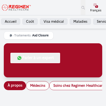
Français
Accueil
Coût
Visa médical
Maladies
Servi
>
Traitements
>
Asd Closure
🏠
Parler à un expert
À propos
Médecins
Soins chez Regimen Healthcare