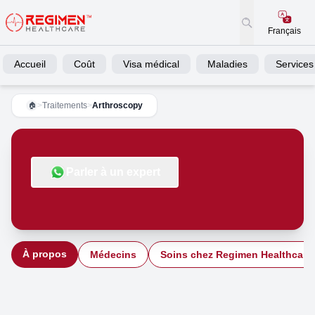
Français
Accueil
Coût
Visa médical
Maladies
Services
>
Traitements
>
Arthroscopy
🏠
Parler à un expert
À propos
Médecins
Soins chez Regimen Healthcare