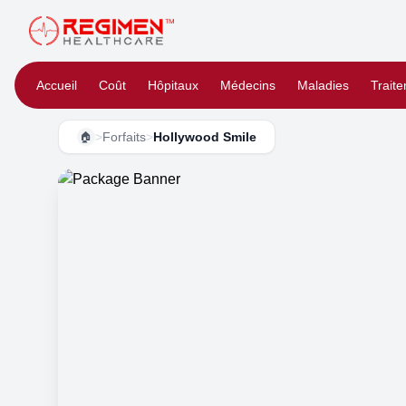
Accueil
Coût
Hôpitaux
Médecins
Maladies
Trait
>
Forfaits
>
Hollywood Smile
🏠