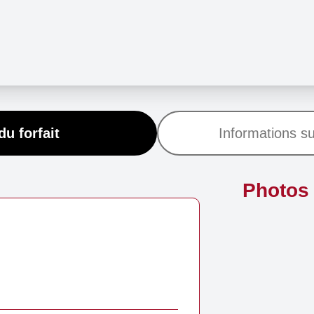
du forfait
Informations su
Photos