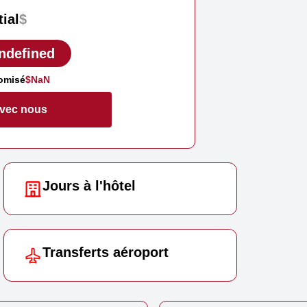
tial
$
ndefined
omisé
$NaN
avec nous
Jours à l'hôtel
Transferts aéroport