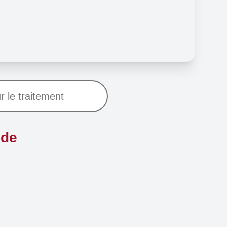
r le traitement
 de