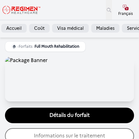
Français
Accueil
Coût
Visa médical
Maladies
Servi
>
Forfaits
>
Full Mouth Rehabilitation
🏠
Détails du forfait
Informations sur le traitement