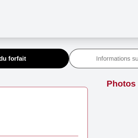
du forfait
Informations su
Photos