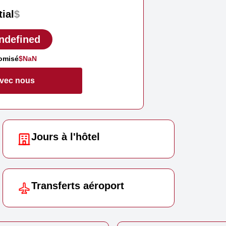
tial
$
ndefined
omisé
$NaN
avec nous
Jours à l'hôtel
Transferts aéroport