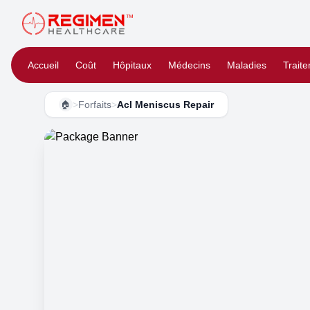
Accueil
Coût
Hôpitaux
Médecins
Maladies
Trait
>
Forfaits
>
Acl Meniscus Repair
🏠