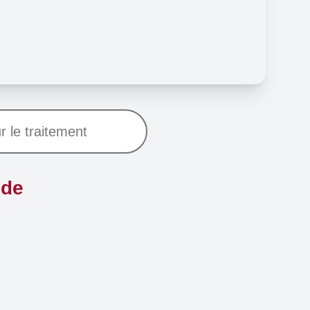
r le traitement
 de