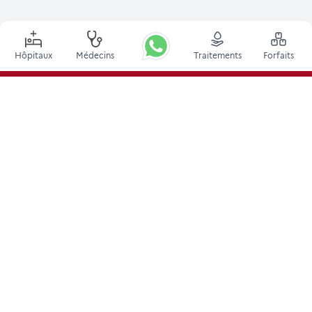
Hôpitaux
Médecins
Traitements
Forfaits
Principales procédures
Chirurgie de Stimulation Cérébrale Profonde en Inde
Greffe de rein en Inde
Greffes de moelle osseuse autologues
Remplacement de la hanche
Remplacement du genou