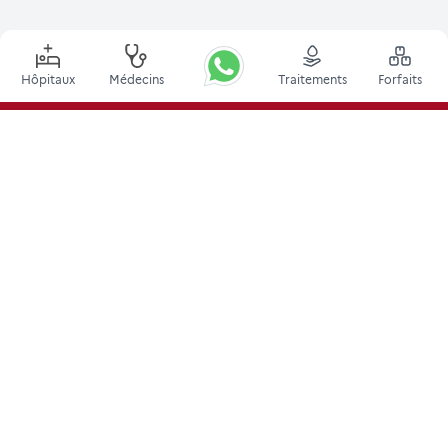
Hôpitaux
Médecins
Traitements
Forfaits
Principales procédures
Chirurgie de Stimulation Cérébrale Profonde en Inde
Greffe de rein en Inde
Greffes de moelle osseuse autologues
Remplacement de la hanche
Remplacement du genou