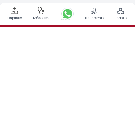
Hôpitaux
Médecins
Traitements
Forfaits
Principales procédures
Chirurgie de Stimulation Cérébrale Profonde en Inde
Greffe de rein en Inde
Greffes de moelle osseuse autologues
Remplacement de la hanche
Remplacement du genou