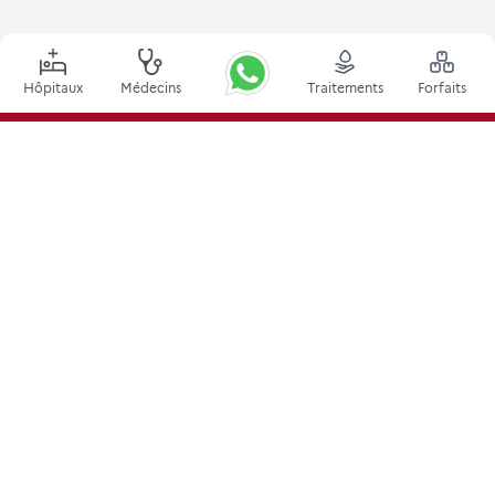
Hôpitaux
Médecins
Traitements
Forfaits
Principales procédures
Chirurgie de Stimulation Cérébrale Profonde en Inde
Greffe de rein en Inde
Greffes de moelle osseuse autologues
Remplacement de la hanche
Remplacement du genou