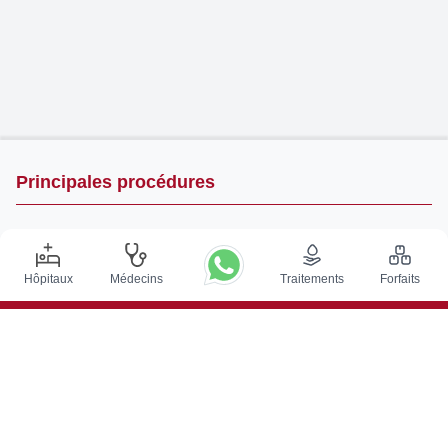
Principales procédures
Chirurgie de Stimulation Cérébrale Profonde en Inde
Greffe de rein en Inde
Hôpitaux
Médecins
Traitements
Forfaits
Greffes de moelle osseuse autologues
Remplacement de la hanche
Remplacement du genou
Chirurgie de la colonne vertébrale
Greffe de moelle osseuse
Traitement du cancer de la prostate