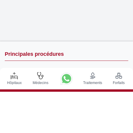
Principales procédures
Chirurgie de Stimulation Cérébrale Profonde en Inde
Greffe de rein en Inde
Hôpitaux
Médecins
Traitements
Forfaits
Greffes de moelle osseuse autologues
Remplacement de la hanche
Remplacement du genou
Chirurgie de la colonne vertébrale
Greffe de moelle osseuse
Traitement du cancer de la prostate