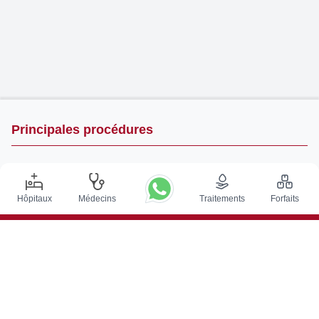
Principales procédures
Chirurgie de Stimulation Cérébrale Profonde en Inde
Greffe de rein en Inde
Hôpitaux
Médecins
Traitements
Forfaits
Greffes de moelle osseuse autologues
Remplacement de la hanche
Remplacement du genou
Chirurgie de la colonne vertébrale
Greffe de moelle osseuse
Traitement du cancer de la prostate