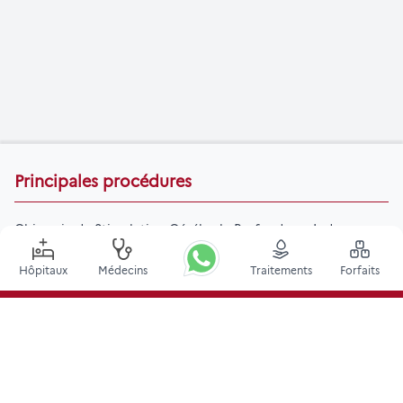
Principales procédures
Chirurgie de Stimulation Cérébrale Profonde en Inde
Greffe de rein en Inde
Hôpitaux
Médecins
Traitements
Forfaits
Greffes de moelle osseuse autologues
Remplacement de la hanche
Remplacement du genou
Chirurgie de la colonne vertébrale
Greffe de moelle osseuse