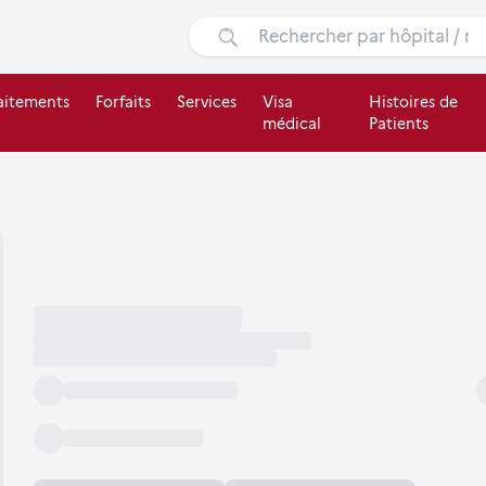
aitements
Forfaits
Services
Visa
Histoires de
médical
Patients