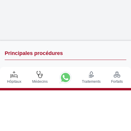
Principales procédures
Chirurgie de Stimulation Cérébrale Profonde en Inde
Greffe de rein en Inde
Hôpitaux
Médecins
Traitements
Forfaits
Greffes de moelle osseuse autologues
Remplacement de la hanche
Remplacement du genou
Chirurgie de la colonne vertébrale
Greffe de moelle osseuse
Traitement du cancer de la prostate