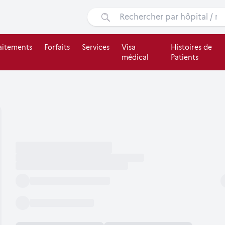
aitements
Forfaits
Services
Visa
Histoires de
médical
Patients