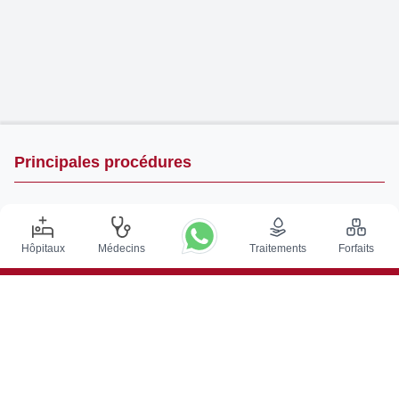
Principales procédures
Chirurgie de Stimulation Cérébrale Profonde en Inde
Greffe de rein en Inde
Hôpitaux
Médecins
Traitements
Forfaits
Greffes de moelle osseuse autologues
Remplacement de la hanche
Remplacement du genou
Chirurgie de la colonne vertébrale
Greffe de moelle osseuse
Traitement du cancer de la prostate