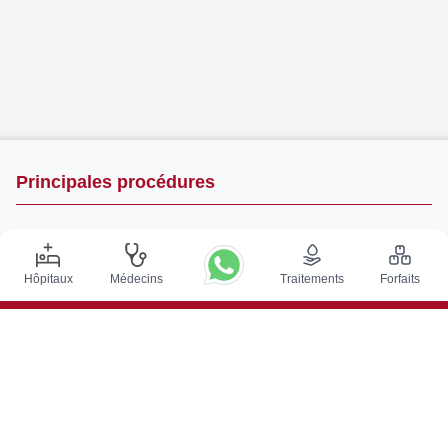
Principales procédures
Chirurgie de Stimulation Cérébrale Profonde en Inde
Greffe de rein en Inde
Hôpitaux
Médecins
Traitements
Forfaits
Greffes de moelle osseuse autologues
Remplacement de la hanche
Remplacement du genou
Chirurgie de la colonne vertébrale
Greffe de moelle osseuse
Traitement du cancer de la prostate