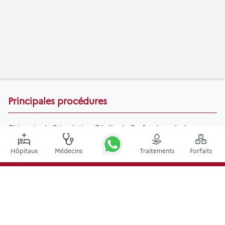
Principales procédures
Chirurgie de Stimulation Cérébrale Profonde en Inde
Greffe de rein en Inde
Hôpitaux
Médecins
Traitements
Forfaits
Greffes de moelle osseuse autologues
Remplacement de la hanche
Remplacement du genou
Chirurgie de la colonne vertébrale
Greffe de moelle osseuse