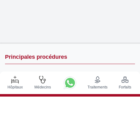
Principales procédures
Chirurgie de Stimulation Cérébrale Profonde en Inde
Greffe de rein en Inde
Hôpitaux
Médecins
Traitements
Forfaits
Greffes de moelle osseuse autologues
Remplacement de la hanche
Remplacement du genou
Chirurgie de la colonne vertébrale
Greffe de moelle osseuse
Traitement du cancer de la prostate