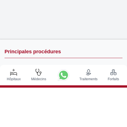
Principales procédures
Chirurgie de Stimulation Cérébrale Profonde en Inde
Greffe de rein en Inde
Hôpitaux
Médecins
Traitements
Forfaits
Greffes de moelle osseuse autologues
Remplacement de la hanche
Remplacement du genou
Chirurgie de la colonne vertébrale
Greffe de moelle osseuse
Traitement du cancer de la prostate