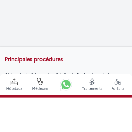
Principales procédures
Chirurgie de Stimulation Cérébrale Profonde en Inde
Greffe de rein en Inde
Hôpitaux
Médecins
Traitements
Forfaits
Greffes de moelle osseuse autologues
Remplacement de la hanche
Remplacement du genou
Chirurgie de la colonne vertébrale
Greffe de moelle osseuse