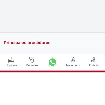
Principales procédures
Chirurgie de Stimulation Cérébrale Profonde en Inde
Greffe de rein en Inde
Hôpitaux
Médecins
Traitements
Forfaits
Greffes de moelle osseuse autologues
Remplacement de la hanche
Remplacement du genou
Chirurgie de la colonne vertébrale
Greffe de moelle osseuse
Traitement du cancer de la prostate