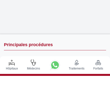
Principales procédures
Chirurgie de Stimulation Cérébrale Profonde en Inde
Greffe de rein en Inde
Hôpitaux
Médecins
Traitements
Forfaits
Greffes de moelle osseuse autologues
Remplacement de la hanche
Remplacement du genou
Chirurgie de la colonne vertébrale
Greffe de moelle osseuse
Traitement du cancer de la prostate