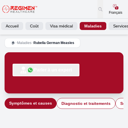
Français
Accueil
Coût
Visa médical
Maladies
Service
>
Maladies
>
Rubella German Measles
🏠
Parler à un expert
Symptômes et causes
Diagnostic et traitements
Soi