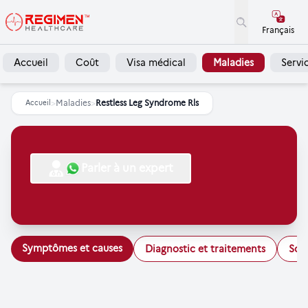
Français
Accueil
Coût
Visa médical
Maladies
Servi
>
Maladies
>
Restless Leg Syndrome Rls
Accueil
Parler à un expert
Symptômes et causes
Diagnostic et traitements
Soi